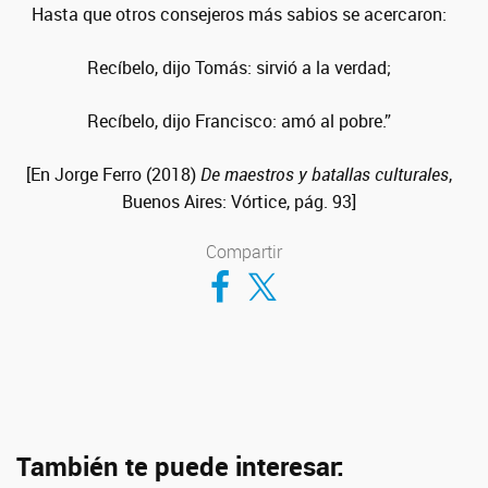
Hasta que otros consejeros más sabios se acercaron:
Recíbelo, dijo Tomás: sirvió a la verdad;
Recíbelo, dijo Francisco: amó al pobre.”
[En Jorge Ferro (2018)
De maestros y batallas culturales
,
Buenos Aires: Vórtice, pág. 93]
Compartir
Compartir en Facebook
Compartir en Twitter
También te puede interesar: