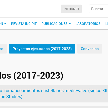
INTRANET
ÓN
REVISTA INCIPIT
PUBLICACIONES
LABORATORIOS
L
so
Proyectos ejecutados (2017-2023)
Convenios
dos (2017-2023)
s romanceamientos castellanos medievales (siglos XII -X
ion Studies)