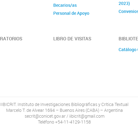
2023)
Becarios/as
Convenio
Personal de Apoyo
Administrativos/as
RATORIOS
LIBRO DE VISITAS
BIBLIOT
Catálogo
IIBICRIT. Instituto de Investigaciones Bibliográficas y Crítica Textual
Marcelo T. de Alvear 1694 – Buenos Aires (CABA) – Argentina
secrit@conicet.gov.ar / iibicrit@gmail.com
Teléfono +54-11-4129-1158