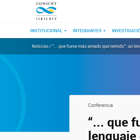
INSTITUCIONAL
INTEGRANTES
INVESTIGACI
Noticias / “... que fuese más amado que temido”: un len
Conferencia
“... que
lenguaje 