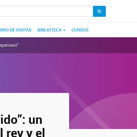
IBRO DE VISITAS
BIBLIOTECA
CURSOS
espensero"
ido”: un
 rey y el